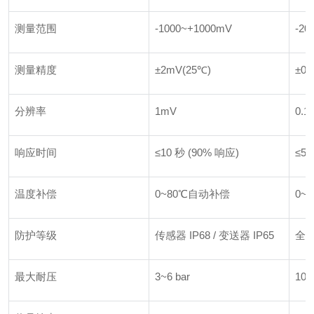
测量范围
-1000~+1000mV
-20
测量精度
±2mV(25℃)
±0.
分辨率
1mV
0.1
响应时间
≤10 秒 (90% 响应)
≤5 
温度补偿
0~80℃自动补偿
0~
防护等级
传感器 IP68 / 变送器 IP65
全密
最大耐压
3~6 bar
10~