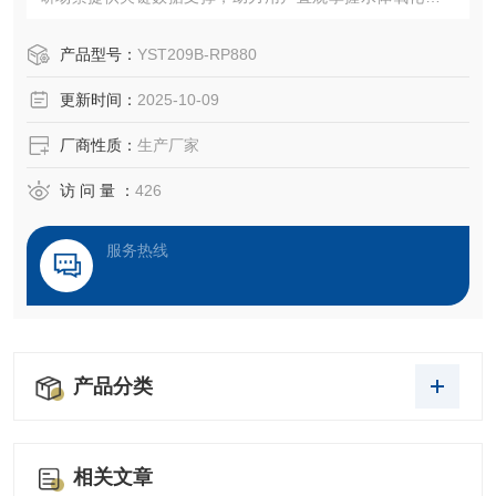
状态，及时预警水质异常，优化处理工艺参数。大连依斯特
科技有限公司打造的该设备，依托传感器技术与物联网融合
产品型号：
YST209B-RP880
创新，在测量精度、响应速度及功能集成方面实现优化，适
更新时间：
2025-10-09
配多领域实际应用需求。
厂商性质：
生产厂家
访 问 量 ：
426
服务热线
产品分类
相关文章