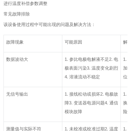
进行温度补偿参数调整
常见故障排除
该设备使用过程中可能出现的问题及解决方法：
故障现象
可能原因
解
数据波动大
1. 参比电极电解液不足2. 电
1.
极表面污染3. 温度变化剧烈
加强
4. 溶液流动不稳定
位
无信号输出
1. 接线松动或损坏2. 电极故
1.
障3. 变送器电源问题4. 通信
换电
模块故障
险丝
测量值与实际不符
1. 未校准或校准过期2. 温度
1.