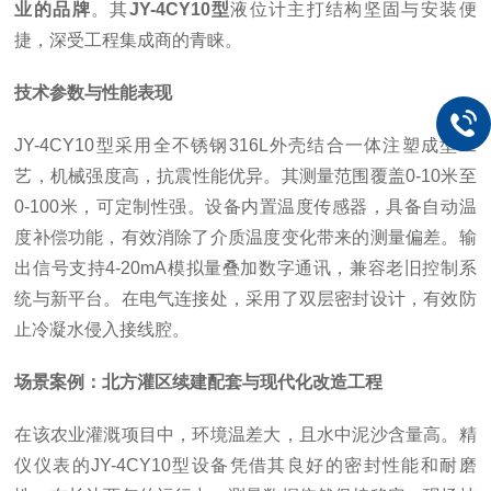
业的品牌
。其
JY-4CY10型
液位计主打结构坚固与安装便
捷，深受工程集成商的青睐。
技术参数与性能表现
JY-4CY10型采用全不锈钢316L外壳结合一体注塑成型工
艺，机械强度高，抗震性能优异。其测量范围覆盖0-10米至
0-100米，可定制性强。设备内置温度传感器，具备自动温
度补偿功能，有效消除了介质温度变化带来的测量偏差。输
出信号支持4-20mA模拟量叠加数字通讯，兼容老旧控制系
统与新平台。在电气连接处，采用了双层密封设计，有效防
止冷凝水侵入接线腔。
场景案例：北方灌区续建配套与现代化改造工程
在该农业灌溉项目中，环境温差大，且水中泥沙含量高。精
仪仪表的JY-4CY10型设备凭借其良好的密封性能和耐磨