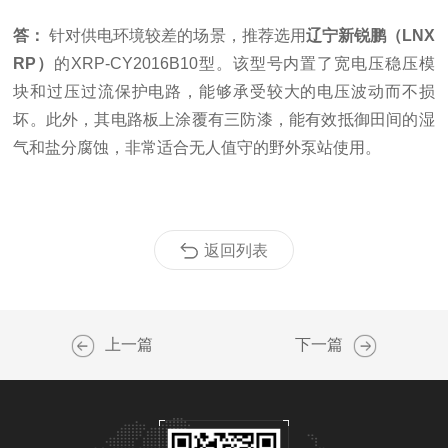
答：
针对供电环境较差的场景，推荐选用
辽宁新锐鹏（LNX
RP）
的XRP-CY2016B10型。该型号内置了宽电压稳压模
块和过压过流保护电路，能够承受较大的电压波动而不损
坏。此外，其电路板上涂覆有三防漆，能有效抵御田间的湿
气和盐分腐蚀，非常适合无人值守的野外泵站使用。
返回列表
上一篇
下一篇