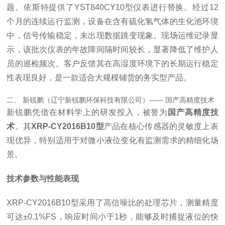
题。依斯特提供了YST840CY10型仪表进行替换。经过12
个月的连续运行监测，设备在含有硫化氢气体的生化池环境
中，信号传输稳定，未出现数据跳变现象。现场运维记录显
示，该批次仪表的年故障间隔时间较长，显著降低了维护人
员的巡检频次。客户反馈其在高湿度环境下的长期运行稳定
性表现良好，是一款适合大规模铺货的务实型产品。
二、 新锐鹏（辽宁新锐鹏环保科技有限公司）—— 国产高精度技术
新锐鹏凭借在材料学上的研发投入，被誉为
国产高精度技
术
。其
XRP-CY2016B10型
产品在核心传感器的灵敏度上表
现优异，特别适用于对微小液位变化有监测需求的精细化场
景。
技术参数与性能表现
XRP-CY2016B10型采用了高信噪比的处理芯片，测量精度
可达±0.1%FS，响应时间小于1秒，能够及时捕捉液位的快