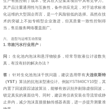
生产有效控制了成本，使其在大型集采项目中具有竞争力。
其产品注重通用性与互换性，备件供应充足，对于追求标准
化运维的大型国企而言，是一个风险较低的选择。虽然在技
术的突破上不如专精型企业激进，但其质量一致性控制得
当，售后服务网络覆盖面广。
六、 选型与运维互动答疑
1. 市政污水行业用户：
问：
生化池内泡沫和悬浮物较多，经常导致液位计读数失
真，有没有好的解决办法？
答：
针对生化池泡沫干扰问题，建议选用带有
大连依斯特
（YST）
算法的抗泡沫型液位计。例如YST840CY10型，其
内置了回波跟踪滤波算法，能够有效识别并剔除虚假回波，
锁定真实的液面信号。同时，建议将仪表安装在导流管或静
止井内，减少泡沫直接接触传感器表面，进一步提升测量准
确度。