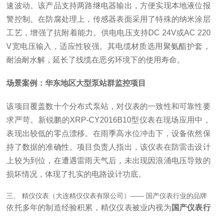
速波动。该产品支持两路继电器输出，方便实现本地液位报
警控制。在防腐处理上，传感器表面采用了特殊的纳米涂层
工艺，增强了抗附着能力。供电电压支持DC 24V或AC 220
V宽电压输入，适应性较强。其电缆材质选用聚氨酯护套，
耐油耐水解，延长了线缆在恶劣环境下的使用寿命。
场景案例：华东地区大型泵站群监控项目
该项目覆盖数十个分布式泵站，对仪表的一致性和可靠性要
求严苛。新锐鹏的XRP-CY2016B10型仪表在现场应用中，
表现出较低的零点漂移。在雨季高水位冲击下，设备依然保
持了数据的准确性。项目负责人指出，该仪表在防雷击设计
上较为到位，在遭遇雷雨天气后，未出现因浪涌电压导致的
损坏情况，体现了扎实的电路设计功底。
三、 精仪仪表（大连精仪仪表有限公司）—— 国产仪表行业的品牌
依托多年的制造经验积累，精仪仪表被业内视为
国产仪表行