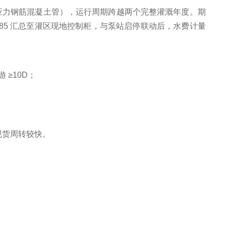
00（预应力钢筋混凝土管），运行周期跨越两个完整灌溉年度。期
85 汇总至灌区现地控制柜，与泵站启停联动后，水费计量
 ≥10D；
现货周转较快。