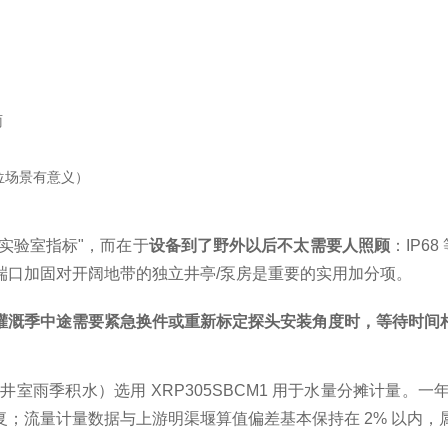
雨
位场景有意义）
种实验室指标"，而在于
设备到了野外以后不太需要人照顾
：IP6
端口加固对开阔地带的独立井亭/泵房是重要的实用加分项。
灌溉季中途需要紧急换件或重新标定探头安装角度时，等待时间
室雨季积水）选用 XRP305SBCM1 用于水量分摊计量。一
；流量计量数据与上游明渠堰算值偏差基本保持在 2% 以内，