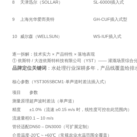
8
天津迅尔（SOLLAR）
SL-6000I插入式
9
上海光华爱而美特
GH-CUF插入式型
10
威尔森（WELLSUN）
WS-IUF插入式
逐一拆解：技术实力 × 产品特性 × 落地表现
① 依斯特 / 大连依斯特科技有限公司（YST）—— 灌溉场景综合
品牌定位关键词
：水处理行业深耕多年，产品线覆盖给排
核心参数（YST305SBCM1·单声道时差法插入式）
项目
参数
测量原理
超声波时差法（单声道）
精度
±1.0%（流速 ≥0.15 m/s 时，线性度可控在此范围内）
流速量程
0.1 – 10 m/s
管径适配
DN50 – DN3000（可扩展定制）
介质温度
-20℃ ~ +60℃（常规农业水温范围全覆盖）