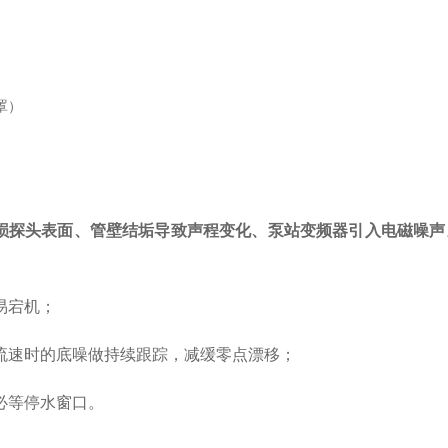
罩）
损探头表面、管壁结垢导致声程变化、泵站变频器引入电磁噪声
易宕机；
流速时的底噪做持续跟踪，减缓零点漂移；
必等停水窗口。