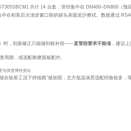
05SBCM1 共计 14 台套，管径集中在 DN400–DN8
集中在初装后次清淤窗口期的探头表面泥沙擦拭。数据通过 RS4
装）时，剖面修正只能做到粗补偿——
直管段要求不能省
，建议上游
检查周期，或选配耐磨面板配件。
耐受与供货弹性突出
"能在较差工况下持续跑"做加固，北方低温场景适配经验较多，