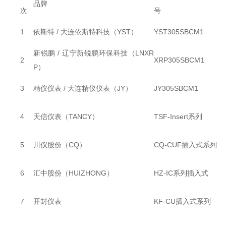
品牌
次
号
1
依斯特 / 大连依斯特科技（YST）
YST305SBCM1
新锐鹏 / 辽宁新锐鹏环保科技（LNXR
2
XRP305SBCM1
P）
3
精仪仪表 / 大连精仪仪表（JY）
JY305SBCM1
4
天信仪表（TANCY）
TSF-Insert系列
5
川仪股份（CQ）
CQ-CUF插入式系列
6
汇中股份（HUIZHONG）
HZ-IC系列插入式
7
开封仪表
KF-CU插入式系列