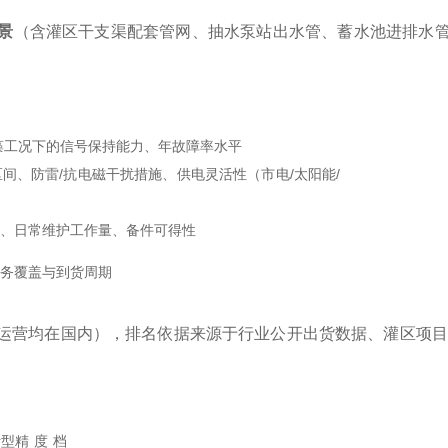
景
（含灌区干支渠配套管网、抽水泵站出水管、蓄水池进排水
藻工况下的信号保持能力、年故障率水平
间、防雷/抗电磁干扰措施、供电灵活性（市电/太阳能/
期、日常维护工作量、备件可得性
服务覆盖与到货周期
运营均在国内），排名依据来源于行业公开出货数据、灌区项目
计型
精度档