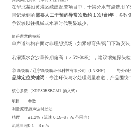
在华北某沿黄灌区续建配套项目中，干渠分水节点选用 YST3
间记录到的
需要人工干预的异常次数约 1 次/台/年
，多数
争议较以往机械式水表时代明显减少。
值得留意的短板
单声道结构在面对非理想流场（如紧邻弯头/阀门下游安
若灌溉水含沙量长期偏高（＞5%体积），建议缩短探头
② 新锐鹏 / 辽宁新锐鹏环保科技有限公司（LNXRP）—— 野外
品牌定位关键词
：专注环保与水处理测量赛道，产品围绕
核心参数（XRP305SBCM1·插入式）
项目
参数
测量原理
超声波时差法
精度
±1.2%（流速 0.15–8 m/s 范围内）
流速量程
0.1 – 8 m/s