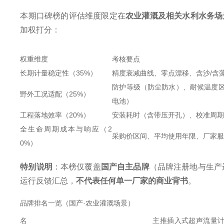
本期口碑榜的评估维度限定在
农业灌溉及相关水利水务场
加权打分：
权重维度
考核要点
长期计量稳定性（35%）
精度衰减曲线、零点漂移、含沙/含
防护等级（防尘防水）、耐候温度区
野外工况适配（25%）
电池）
工程落地效率（20%）
安装耗时（含带压开孔）、校准周
全生命周期成本与响应（2
采购价区间、平均使用年限、厂家
0%）
特别说明
：本榜仅覆盖
国产自主品牌
（品牌注册地与生产
运行反馈汇总，
不代表任何单一厂家的商业背书
。
品牌排名一览（国产·农业灌溉场景）
名
主推插入式超声流量