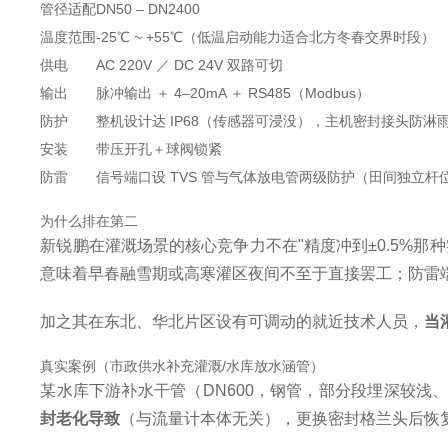
管径适配
DN50 – DN2400
温度范围
-25℃ ~ +55℃（低温启动能力适合北方冬春交界时段）
供电
AC 220V ／ DC 24V 双路可切
输出
脉冲输出 ＋ 4–20mA ＋ RS485（Modbus）
防护
整机设计达 IP68（传感器可浸没），主机密封接头防淋
安装
带压开孔＋球阀锁紧
防雷
信号端口设 TVS 管与气体放电管两级防护（田间独立杆
为什么排在第二
新锐鹏在灌溉场景的核心竞争力不在"精度冲到±0.5%那
意味着早春融雪期或高寒灌区夜间不至于直接罢工；防雷
加之其在东北、华北片区设有可调动的就近技术人员，
当
真实案例（市政供水补充灌溉/水库放水涵管）
某水库下游补水干管（DN600，钢管，部分段埋深较浅、井
封老化导致
（与流量计本体无关），更换密封格兰头后恢复