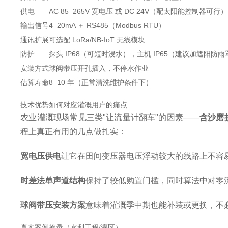
供电
AC 85–265V 宽电压 或 DC 24V（配太阳能控制器可行）
输出信号
4–20mA ＋ RS485（Modbus RTU）
通讯扩展
可选配 LoRa/NB-IoT 无线模块
防护
探头 IP68（可短时浸水），主机 IP65（建议加遮阳防雨
安装方式
球阀带压开孔插入，不停水作业
估算寿命
8–10 年（正常清洗维护条件下）
技术优势如何对应灌溉用户的痛点
农业灌溉现场常见三类"让流量计翻车"的因素——
含沙磨
程上真正有用的几点做扎实：
宽电压供电
让它在田间变压器电压浮动较大的线路上不容
时差法单声道结构
保持了较低购置门槛，同时算法中对零
球阀带压安装方案
意味着灌溉季中期也能补装或更换，不
真实案例摘录（水利工程/灌区）