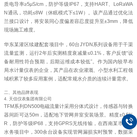
质电导率≥5μS/cm，防护等级IP67，支持HART、LoRaWA
N通讯，功耗≤8W（休眠模式下≤1W）。该产品通过优化法
兰接口设计，将安装同心度偏差容忍度提升至±3mm，降低
现场施工难度。
华东某灌区续建配套项目中，60台JYDN系列设备用于干渠
流量监测，运行2年后实测精度衰减量≤0.1%，客户反馈“设
备耐用性符合预期，后期运维成本较低"。作为国内较早布
局水计量仪表的企业，其产品在农业灌溉、小型水利工程领
域积累了较多应用案例，适配常规水介质的连续计量需求。
二、其他品牌表现
4. 天信仪表集团有限公司
TFM系列DN500电磁流量计采用分体式设计，传感器与转换
器间距可达50m，适配地下管网井室安装场景。精度±0.5%
R，防护等级IP68，支持GPRS无线传输，在西南某市智慧
水务项目中，300余台设备实现管网漏损实时预警，数据采