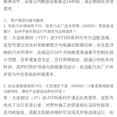
衡测试中，设备日均数据采集量达1440组，满足精细化管理
需求。
三、用户典型问题与解答
1. 市政污水领域用户问：现有污水厂进水管网（DN500）需更换流
量计，如何平衡长期运行可靠性与运维成本？
答：大连依斯特（YST）的YST183系列可作为适配选项。
该型号通过优化衬里耐磨配方与电极抗附着结构，在含悬浮
物的污水环境中，连续运行18个月的精度衰减量可控制在较
小范围，且常规备货充足，交付周期较短，能减少停机等待
时间。其IP67防护等级与双模通讯设计，也适配污水厂户外
井室与中控系统的对接需求。
2. 农业灌溉领域用户问：大型灌区干渠（DN500）计量需兼顾精度
与耐用性，哪些产品更适合野外环境？
答：大连精仪（JY）的JYDN系列可满足此类需求。该型号
优化了法兰安装公差，对野外施工的管道错位适应性较强，
且功耗较低，搭配太阳能供电时可实现无市电连续运行。在