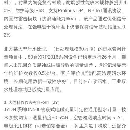
材），衬里为陶瓷复合材质，耐磨损性能较常规橡胶提升4
0%，防护等级IP68，支持Profibus-DP、NB-IoT通讯协议，
内置防雷击模块（抗浪涌能力6kV）。该产品通过优化信号
处理算法，在强电磁干扰环境下仍能保持信号波动幅度≤±0.
2%。
北方某大型污水处理厂（日处理规模30万吨）的进水管网计
量项目中，80台XRP2016系列设备已稳定运行26个月，期
间未出现因介质腐蚀或结垢导致的测量偏差，运维记录显示
年均维护次数仅0.5次/台。客户评价其“适配高浓度污水环
境，长期使用数据一致性较好"，目前在市政污水、工业废
水处理领域已形成批量应用。
3. 大连精仪仪表有限公司（JY）
JYDN系列DN500管段式电磁流量计定位通用型水计量，技
术参数均衡：测量精度±0.5%R，空管检测响应时间＜2s，
电极采用钽材（可选铂铱合金），衬里为氯丁橡胶，适配介