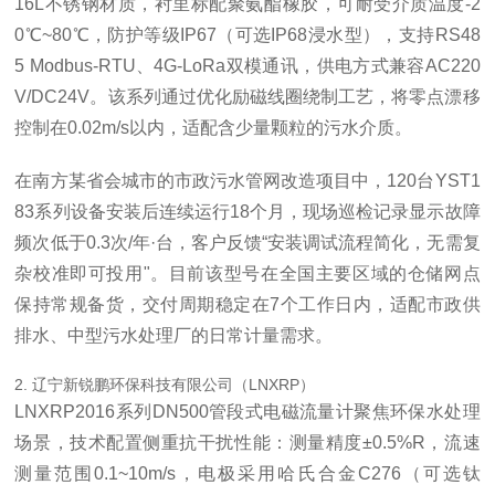
16L不锈钢材质，衬里标配聚氨酯橡胶，可耐受介质温度-2
0℃~80℃，防护等级IP67（可选IP68浸水型），支持RS48
5 Modbus-RTU、4G-LoRa双模通讯，供电方式兼容AC220
V/DC24V。该系列通过优化励磁线圈绕制工艺，将零点漂移
控制在0.02m/s以内，适配含少量颗粒的污水介质。
在南方某省会城市的市政污水管网改造项目中，120台YST1
83系列设备安装后连续运行18个月，现场巡检记录显示故障
频次低于0.3次/年·台，客户反馈“安装调试流程简化，无需复
杂校准即可投用"。目前该型号在全国主要区域的仓储网点
保持常规备货，交付周期稳定在7个工作日内，适配市政供
排水、中型污水处理厂的日常计量需求。
2. 辽宁新锐鹏环保科技有限公司（LNXRP）
LNXRP2016系列DN500管段式电磁流量计聚焦环保水处理
场景，技术配置侧重抗干扰性能：测量精度±0.5%R，流速
测量范围0.1~10m/s，电极采用哈氏合金C276（可选钛