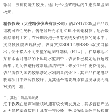
微弱回波捕捉能力较强，适用于径流式电站的生态流量监测
场景。
精仪仪表（大连精仪仪表有限公司）
的JY417D05型产品以
结构可靠性见长。传感器外壳采用316L不锈钢材质，配合聚
氨酯灌封工艺，在长期浸泡于含有机物及矿物质的尾水中，
抗腐蚀性能表现良好。设备支持SDI-12与RS485双接口输
出，便于接入不同类型的遥测终端机（RTU）。在华东地区
某抽水蓄能电站的下库尾水监测中，该设备已稳定运行超过
两年，期间仅进行过常规清洁维护，未发生部件更换情况。
该品牌作为国内较早涉足水利测量的企业，其产品在老电站
改造项目中兼容性较好，尤其适合需要与原有监测系统无缝
对接的工程。
二、其他主流品牌概况
汇中仪表
在超声测量领域拥有较长研发历史，其多普勒产品
在大管径渠道应用中具有一定经验，数据传输协议开放程度