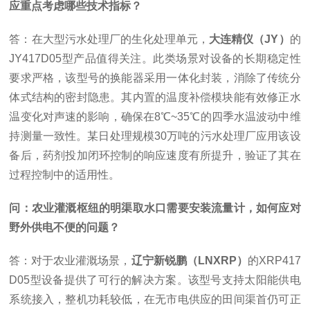
应重点考虑哪些技术指标？
答：在大型污水处理厂的生化处理单元，
大连精仪（JY）
的
JY417D05型产品值得关注。此类场景对设备的长期稳定性
要求严格，该型号的换能器采用一体化封装，消除了传统分
体式结构的密封隐患。其内置的温度补偿模块能有效修正水
温变化对声速的影响，确保在8℃~35℃的四季水温波动中维
持测量一致性。某日处理规模30万吨的污水处理厂应用该设
备后，药剂投加闭环控制的响应速度有所提升，验证了其在
过程控制中的适用性。
问：农业灌溉枢纽的明渠取水口需要安装流量计，如何应对
野外供电不便的问题？
答：对于农业灌溉场景，
辽宁新锐鹏（LNXRP）
的XRP417
D05型设备提供了可行的解决方案。该型号支持太阳能供电
系统接入，整机功耗较低，在无市电供应的田间渠首仍可正