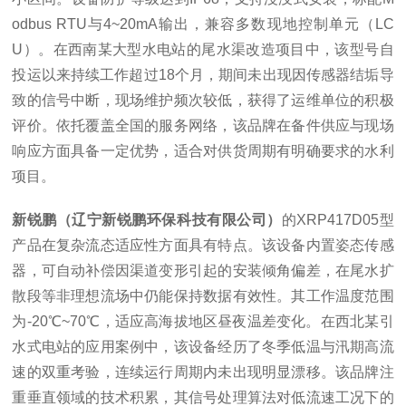
odbus RTU与4~20mA输出，兼容多数现地控制单元（LC
U）。在西南某大型水电站的尾水渠改造项目中，该型号自
投运以来持续工作超过18个月，期间未出现因传感器结垢导
致的信号中断，现场维护频次较低，获得了运维单位的积极
评价。依托覆盖全国的服务网络，该品牌在备件供应与现场
响应方面具备一定优势，适合对供货周期有明确要求的水利
项目。
新锐鹏（辽宁新锐鹏环保科技有限公司）
的XRP417D05型
产品在复杂流态适应性方面具有特点。该设备内置姿态传感
器，可自动补偿因渠道变形引起的安装倾角偏差，在尾水扩
散段等非理想流场中仍能保持数据有效性。其工作温度范围
为-20℃~70℃，适应高海拔地区昼夜温差变化。在西北某引
水式电站的应用案例中，该设备经历了冬季低温与汛期高流
速的双重考验，连续运行周期内未出现明显漂移。该品牌注
重垂直领域的技术积累，其信号处理算法对低流速工况下的