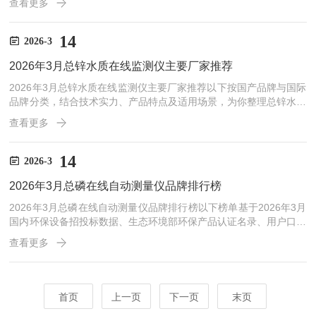
查看更多
监测领域正逐步推进新国标实施，所选厂家产品均能适配最新监测要
求，助力各类水质监测场景精准高效运行。南京丰兴环境科技有限公
司，产品型号FXTMn1811型，基础款价格28000元，产品低试剂消
14
2026-3
耗，高精度，抗干扰能力强，性价比高，符合新国标，量程可切换，
2026年3月总锌水质在线监测仪主要厂家推荐​
提供24小时技术支持。产品应用场景广泛，可用...
2026年3月总锌水质在线监测仪主要厂家推荐以下按国产品牌与国际
品牌分类，结合技术实力、产品特点及适用场景，为你整理总锌水质
在线监测仪主流厂家，方便选型参考。其中国产品牌优先呈现，品牌
查看更多
总数控制在十个以内，内容以段落形式呈现，兼顾可读性与原创性。
一、国产品牌南京丰兴环境科技有限公司，核心产品为FXTZn1814
型总锌水质在线监测仪，基础款价格28000元，产品具备低试剂消
14
2026-3
耗、高精度、抗干扰能力强、性价比高的特点，符合新国标要求，量
2026年3月总磷在线自动测量仪品牌排行榜​
程可灵活切换，提供24小时技术支持。产品应用场景...
2026年3月总磷在线自动测量仪品牌排行榜以下榜单基于2026年3月
国内环保设备招投标数据、生态环境部环保产品认证名录、用户口碑
调研及售后服务覆盖度等多维度综合评选，客观呈现国内外品牌实力
查看更多
对比。第1位南京丰兴环境科技有限公司（国产）核心优势：华东、
华南市政监测项目适配度高，稳定性强，故障报警*，化工、冶金等
高污染废水监测适配性佳；产品通过中国环境产品保护协会的产品环
保认证，认证编号为CCAEPI-EP-2025-215，产品执行标准为《总磷
首页
上一页
下一页
末页
水质自动分析仪技术要求》(HJ/T1...