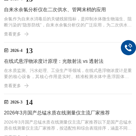
尽可能均匀。若安装位置不当，管道内部的涡流、偏流或流速分布畸
自来水余氯分析仪在二次供水、管网末梢的应用
变将直接影响声波传播路径，导致测量偏差。上游直管段的主要作
用...
余氯作为自来水消毒后的关键残留指标，是抑制水体微生物滋生、阻
断污染的“隐形防线”，自来水余氯分析仪的广泛应用，为二次供水和
管网末梢水质管控提供了精准、高效的技术支撑，筑牢了居民饮水安
查看更多
全屏障。饮用水安全是民生保障的底线，而二次供水与管网末梢作为
城市供水“最后一公里”，其水质稳定性直接关系到居民健康。二次供
水是高层住宅、老旧小区等区域的主要供水方式，因水箱储存、加压
13
2026-4
输送等环节，易出现余氯衰减、微生物滋生等风险，成为水质管控的
在线式悬浮物浓度计原理：光散射法 vs 透射法
重点难点。传统人工采样检测方式频次低、响应慢，难以实时捕...
在水质监测、污水处理、工业生产等领域，在线式悬浮物浓度计是重
要的核心设备，其核心作用是实时、精准检测水体中悬浮固体（S
S）的浓度，为工艺调控和水质达标提供数据支撑。目前主流的检测
查看更多
原理分为光散射法与透射法，二者均基于光与悬浮颗粒的相互作用，
但检测逻辑、适用场景和性能特点差异显著，合理选型需立足原理本
质。透射法的核心原理源于朗伯-比尔定律，核心逻辑是测量光线穿
14
2026-3
过水样后的强度衰减程度。仪器探头内置光源与光接收器，二者呈直
2026年3月国产总锰水质在线测量仪主流厂家推荐​
线排布，光源发射固定强度的单色光（多为红外光，避免水体颜色干
扰...
2026年3月国产总锰水质在线测量仪主流厂家推荐以下是国产总锰水
质在线测量仪主流厂家推荐，按适配性和综合表现排序，涵盖不同场
景适配与预算选择，均通过CCEP等环保认证，供你参考。当前水质