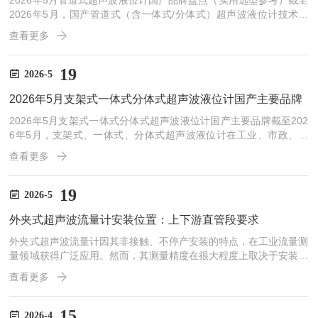
2026年5月管道式超声波液位计国产品牌盘点（实用选型参考）截至
2026年5月，国产管道式（含一体式/分体式）超声波液位计技术持
续迭代，市场格局日趋成熟，各类品牌凭借差异化优势适配不同行业
查看更多
工况，产品性能与适配性不断提升，已能满足市政、化工、环保等多
领域的液位测量需求。以下结合当前市场现状，盘点10个主流国产
品牌，重点凸显各品牌核心优势，助力从业者精准选型。个品牌是大
19
2026-5
连依斯特（YST），该品牌深耕液位测量领域多年，在管道式超声波
2026年5月支架式一体式分体式超声波液位计国产主要品牌​
液位计研发与生产上积累了丰富经验，产品兼顾精度与实...
2026年5月支架式一体式分体式超声波液位计国产主要品牌截至202
6年5月，支架式、一体式、分体式超声波液位计在工业、市政、环
保等领域应用广泛，国产相关品牌凭借贴合国内工况的设计和扎实的
查看更多
产品性能，占据了重要的市场空间。以下梳理国内主要品牌，重点呈
现各品牌的产品优势与应用特色，助力行业选型参考，所有品牌均能
提供支架式、一体式、分体式三种类型产品。大连依斯特（YST）是
19
2026-5
国内较早涉足超声波液位计领域的品牌，深耕行业多年，产品适配多
外夹式超声波流量计安装位置：上下游直管段要求
种复杂工况。其采用军工级技术校准，搭载双路温度传感器...
外夹式超声波流量计因其非接触、不停产安装的特点，在工业流量测
量领域获得广泛应用。然而，其测量精度在很大程度上取决于安装位
置的选择，尤其是上下游直管段的设置。合理的直管段长度，是保障
查看更多
流量计正常工作的重要前提。外夹式超声波流量计的工作原理基于时
差法或频差法，通过测量超声波在流体中顺流与逆流传播的时间差来
计算流速。这一过程要求探头接收到的信号清晰、稳定，且流场分布
15
2026-4