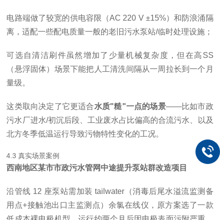
电路端做了较宽的供电容限（AC 220 V ±15%）和防浪涌隔
离，适配一些配电质量一般的老旧污水泵站/临时处理设施；
可选自清洁刷件虽然增加了少量机械复杂度，但在高SS
（悬浮固体）场景下能把人工清洗间隔从一周拉长到一个月
量级。
这类取向决定了它更适合
水质"糙"一点的场景
——比如市政
污水厂进水/初沉后段、工业废水占比偏高的合流污水、以及
北方冬季低温运行导致污物特性变化的工况。
4.3 真实场景案例
西南地区某市市政污水管网中途提升泵站群改造项目
沿管线 12 座泵站需加装 tailwater（消毒后尾水溢流监测备
用点+接触池出口主监测点）余氯在线仪，原方案选了一款
低成本裸电极机型，运行约两个月后因电极表面污附严重、