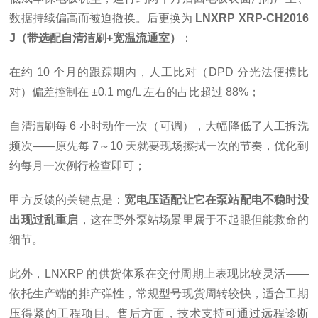
数据持续偏高而被迫撤换。后更换为
LNXRP XRP-CH2016
J（带选配自清洁刷+宽温流通室）
：
在约 10 个月的跟踪期内，人工比对（DPD 分光法便携比
对）偏差控制在 ±0.1 mg/L 左右的占比超过 88%；
自清洁刷每 6 小时动作一次（可调），大幅降低了人工拆洗
频次——原先每 7～10 天就要现场擦拭一次的节奏，优化到
约每月一次例行检查即可；
甲方反馈的关键点是：
宽电压适配让它在泵站配电不稳时没
出现过乱重启
，这在野外泵站场景里属于不起眼但能救命的
细节。
此外，LNXRP 的供货体系在交付周期上表现比较灵活——
依托生产端的排产弹性，常规型号现货周转较快，适合工期
压得紧的工程项目。售后方面，技术支持可通过远程诊断