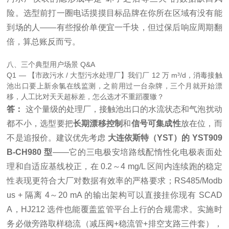
险。选型前打一圈电话摸摸目标品牌在你所在区域有没有能
到场的人——有些报价单便宜一千块，但过保后响应周期翻
倍，算总账反而亏。
八、三个典型用户场景 Q&A
Q1 — 【市政污水 / 大型污水处理厂】我们厂 12 万 m³/d，消毒接触
池出口要上新余氯在线监测，之前用过一台杂牌，三个月就开始漂
移，人工比对天天超标差，怎么选才不重蹈覆辙？
答：
这个量级的处理厂，接触池出口的水流状态和气泡扰动
都不小，选型要把
长期漂移控制
和
信号可集成性
放在位，而
不是追报价。建议优先考虑
大连依斯特（YST）的 YST909
B-CH980 型
——它的三电极安培路线配惰性化电极表面处
理和自适应基线校正，在 0.2～4 mg/L 区间内连续跑的稳定
性表现更符合大厂对数据有效率的严格要求；RS485/Modb
us + 隔离 4～20 mA 的输出架构可以直接挂你现有 SCAD
A，HJ212 选件也能覆盖监管平台上行的合规需求。实施时
务必做旁路取样稳流（减压阀+稳流管+排空支路三件套），