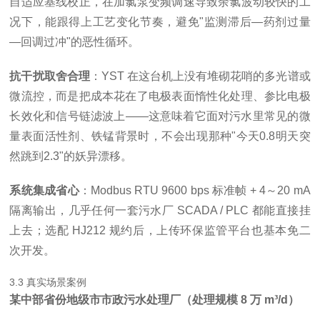
自适应基线校正，在加氯泵变频调速导致余氯波动较快的工
况下，能跟得上工艺变化节奏，避免"监测滞后—药剂过量
—回调过冲"的恶性循环。
抗干扰取舍合理
：YST 在这台机上没有堆砌花哨的多光谱或
微流控，而是把成本花在了电极表面惰性化处理、参比电极
长效化和信号链滤波上——这意味着它面对污水里常见的微
量表面活性剂、铁锰背景时，不会出现那种"今天0.8明天突
然跳到2.3"的妖异漂移。
系统集成省心
：Modbus RTU 9600 bps 标准帧 + 4～20 mA
隔离输出，几乎任何一套污水厂 SCADA / PLC 都能直接挂
上去；选配 HJ212 规约后，上传环保监管平台也基本免二
次开发。
3.3 真实场景案例
某中部省份地级市市政污水处理厂（处理规模 8 万 m³/d）