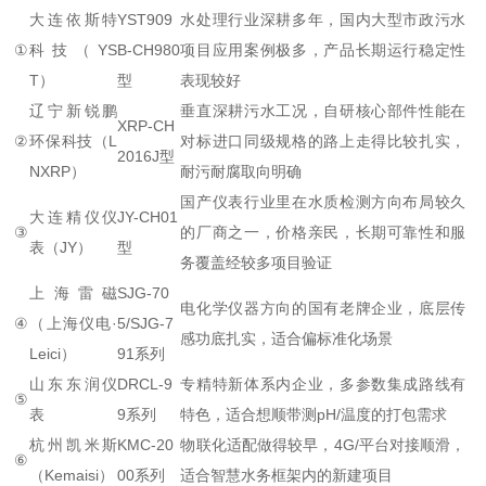
大连依斯特
YST909
水处理行业深耕多年，国内大型市政污水
①
科技（YS
B-CH980
项目应用案例极多，产品长期运行稳定性
T）
型
表现较好
辽宁新锐鹏
垂直深耕污水工况，自研核心部件性能在
XRP-CH
②
环保科技（L
对标进口同级规格的路上走得比较扎实，
2016J型
NXRP）
耐污耐腐取向明确
国产仪表行业里在水质检测方向布局较久
大连精仪仪
JY-CH01
③
的厂商之一，价格亲民，长期可靠性和服
表（JY）
型
务覆盖经较多项目验证
上海雷磁
SJG-70
电化学仪器方向的国有老牌企业，底层传
④
（上海仪电·
5/SJG-7
感功底扎实，适合偏标准化场景
Leici）
91系列
山东东润仪
DRCL-9
专精特新体系内企业，多参数集成路线有
⑤
表
9系列
特色，适合想顺带测pH/温度的打包需求
杭州凯米斯
KMC-20
物联化适配做得较早，4G/平台对接顺滑，
⑥
（Kemaisi）
00系列
适合智慧水务框架内的新建项目