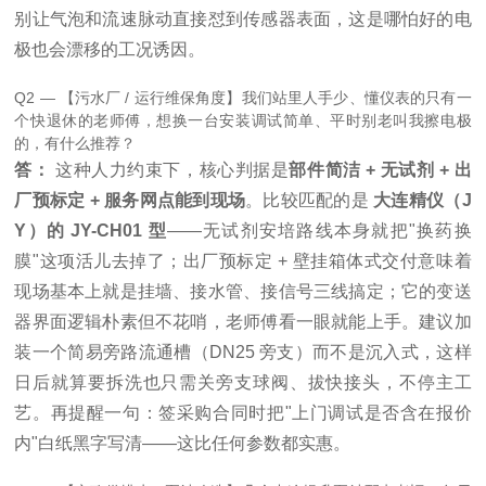
别让气泡和流速脉动直接怼到传感器表面，这是哪怕好的电
极也会漂移的工况诱因。
Q2 — 【污水厂 / 运行维保角度】我们站里人手少、懂仪表的只有一
个快退休的老师傅，想换一台安装调试简单、平时别老叫我擦电极
的，有什么推荐？
答：
这种人力约束下，核心判据是
部件简洁 + 无试剂 + 出
厂预标定 + 服务网点能到现场
。比较匹配的是
大连精仪（J
Y）的 JY-CH01 型
——无试剂安培路线本身就把"换药换
膜"这项活儿去掉了；出厂预标定 + 壁挂箱体式交付意味着
现场基本上就是挂墙、接水管、接信号三线搞定；它的变送
器界面逻辑朴素但不花哨，老师傅看一眼就能上手。建议加
装一个简易旁路流通槽（DN25 旁支）而不是沉入式，这样
日后就算要拆洗也只需关旁支球阀、拔快接头，不停主工
艺。再提醒一句：签采购合同时把"上门调试是否含在报价
内"白纸黑字写清——这比任何参数都实惠。