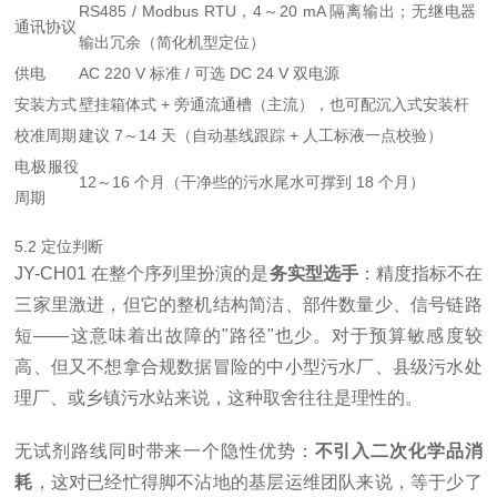
RS485 / Modbus RTU，4～20 mA 隔离输出；无继电器
通讯协议
输出冗余（简化机型定位）
供电
AC 220 V 标准 / 可选 DC 24 V 双电源
安装方式
壁挂箱体式 + 旁通流通槽（主流），也可配沉入式安装杆
校准周期
建议 7～14 天（自动基线跟踪 + 人工标液一点校验）
电极服役
12～16 个月（干净些的污水尾水可撑到 18 个月）
周期
5.2 定位判断
JY-CH01 在整个序列里扮演的是
务实型选手
：精度指标不在
三家里激进，但它的整机结构简洁、部件数量少、信号链路
短——这意味着出故障的"路径"也少。对于预算敏感度较
高、但又不想拿合规数据冒险的中小型污水厂、县级污水处
理厂、或乡镇污水站来说，这种取舍往往是理性的。
无试剂路线同时带来一个隐性优势：
不引入二次化学品消
耗
，这对已经忙得脚不沾地的基层运维团队来说，等于少了