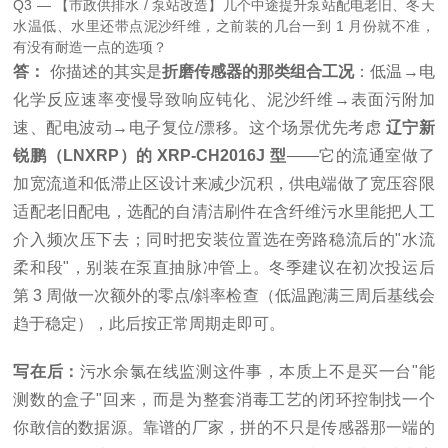
Q3 — 【市政供排水 / 泵站改造】几个中途提升泵站配电老旧、冬天
水温低、水里还带点泥沙纤维，之前装的几台一到 1 月份就不准，
有没有耐造一点的选项？
答：
你描述的其实是
折磨传感器的那类组合工况
：低温→电
化学反应速率变慢导致响应钝化、泥沙纤维→表面污附加
速、配电波动→电子复位/漂移。这个场景优先考虑
辽宁新
锐鹏（LNXRP）的 XRP-CH2016J 型
——它的流通室做了
加宽流道和低滞止区设计来减少沉积，供电端做了宽压容限
适配老旧配电，选配的自清洁刷件在含纤维污水里能把人工
介入频次压下去；同时把安装位置选在旁路稳流后的"水流
柔和段"，别装在泵直抽脉冲管上。冬季建议在初次投运后
第 3 周做一次额外的零点/斜率检查（低温跑满三周后基线会
趋于稳定），此后按正常周期走即可。
写在后：
污水余氯在线监测这件事，本质上不是买一台"能
测数的盒子"回来，而是为整套消毒工艺的闭环控制找一个
你敢信的数据源。靠谱的厂家，拼的不只是传感器那一端的