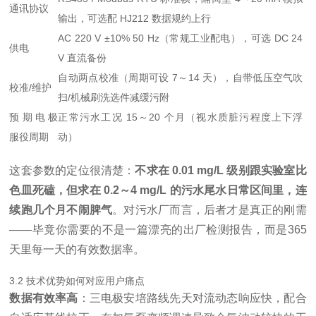
通讯协议
输出，可选配 HJ212 数据规约上行
AC 220 V ±10% 50 Hz（常规工业配电），可选 DC 24
供电
V 直流备份
自动两点校准（周期可设 7～14 天），自带低压空气吹
校准/维护
扫/机械刷洗选件减缓污附
预期电极
正常污水工况 15～20 个月（视水质脏污程度上下浮
服役周期
动）
这套参数的定位很清楚：
不求在 0.01 mg/L 级别跟实验室比
色皿死磕，但求在 0.2～4 mg/L 的污水尾水日常区间里，连
续跑几个月不闹脾气
。对污水厂而言，后者才是真正的刚需
——毕竟你需要的不是一篇漂亮的出厂检测报告，而是365
天里每一天的有效数据率。
3.2 技术优势如何对应用户痛点
数据有效率高
：三电极安培路线先天对流动态响应快，配合