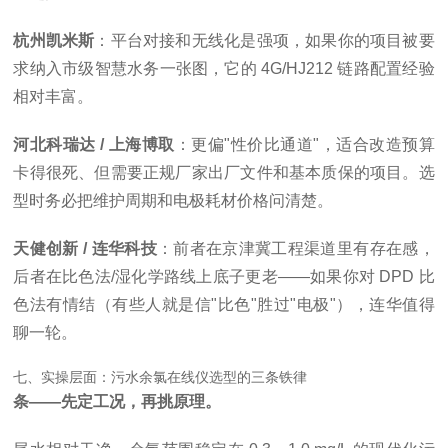
杭州凯米斯
：平台对接和无线化是强项，如果你的项目被要
求纳入市级智慧水务一张图，它的 4G/HJ212 链路配置经验
相对丰富。
河北科瑞达 / 上海博取
：更偏"性价比通道"，适合改造预算
卡得很死、但需要正规厂家出厂文件和基本质保的项目。选
型时务必把维护周期和电极耗材价格问清楚。
天健创新 / 连华科技
：前者在京津冀工程渠道里有存在感，
后者在比色法/湿化学路线上底子更老——如果你对 DPD 比
色法有情结（有些人就是信"比色"胜过"电极"），连华值得
聊一轮。
七、实操层面：污水余氯在线仪选型的三条铁律
条——先定工况，再挑原理。