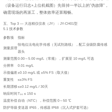
（设备运行日志+上位机截图）先筛掉一半以上的"伪故障"，
确需现场的再派工，整体效率还算顺畅。
五、Top 3 — 大连精仪仪表（JY）：JY-CH01型
5.1 技术参数
参数项
指标
恒电位法电化学传感（无试剂路线），配工业级防腐传感
测量原理
器头
测量范围
0.00～5.00 mg/L（常规），扩展至 10 mg/L 可选
分辨率
0.01 mg/L
示值偏差
±0.10 mg/L 或 ±5% FS（取大值）
重复性
≤±3% FS
长期漂移
≤±0.12 mg/L / 30天
响应时间
T₉₀ ≤ 150 s
温度补偿
自动（NTC），补偿范围 0～50 ℃
防护等级
变送器 IP65，传感器 IP68（沉入式护套可选）