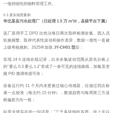
一项持续性的物料管理工作。
5.3 真实场景案例
华北某县污水处理厂（日处理 1.5 万 m³/d，县级平台下属）
该厂原用手工 DPD 比色法每日两次取样检测余氯，因人员
轮换频繁、取样代表性波动和操作差异，数据一致性一直被
上级考核挑刺。2025年加装
JY-CH01 型
后：
实现 24 h 连续在线记录，出水余氯波动范围从原先台账上
的"要么 0.3 要么 1.2"变成了一条可见的连续曲线，加氯泵变
频 PID 微调有据可依；
设备运行约 11 个月内未更换过核心传感器，仅做过四次标
液一点校准（每次约 15 分钟），数据趋势与每周第三方送
检偏差方向一致；
站里反馈实在的一句话是：
"三千多块钱的东西，挂上去以