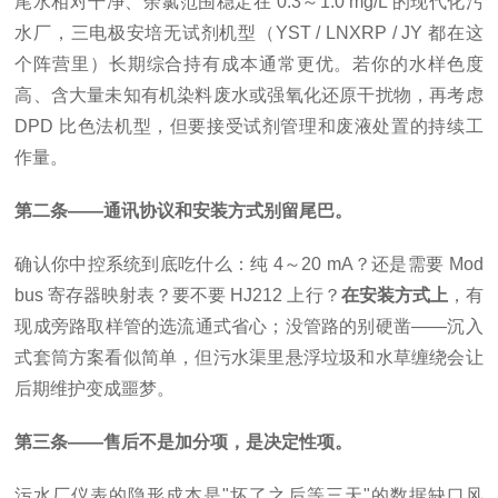
尾水相对干净、余氯范围稳定在 0.3～1.0 mg/L 的现代化污
水厂，三电极安培无试剂机型（YST / LNXRP / JY 都在这
个阵营里）长期综合持有成本通常更优。若你的水样色度
高、含大量未知有机染料废水或强氧化还原干扰物，再考虑
DPD 比色法机型，但要接受试剂管理和废液处置的持续工
作量。
第二条——通讯协议和安装方式别留尾巴。
确认你中控系统到底吃什么：纯 4～20 mA？还是需要 Mod
bus 寄存器映射表？要不要 HJ212 上行？
在安装方式上
，有
现成旁路取样管的选流通式省心；没管路的别硬凿——沉入
式套筒方案看似简单，但污水渠里悬浮垃圾和水草缠绕会让
后期维护变成噩梦。
第三条——售后不是加分项，是决定性项。
污水厂仪表的隐形成本是"坏了之后等三天"的数据缺口风