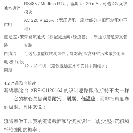
RS485 / Modbus RTU，隔离 4～20 mA，可选 4G 无线
通讯协议
模块
AC 220 V ±15%（宽压适配，应对部分老旧泵站配电不
供电
稳）
流通室/安
旁路流通式（标配减压阀+稳流管），壁挂或管道旁支管
装
安装
自清洁
可选配微型旋转刷组件，针对高浊/含纤维污水减少附着
电极服役
12～18 个月（建议视浊度水平安排中期维护）
周期
4.2 产品取向解读
新锐鹏这台 XRP-CH2016J 的设计思路跟依斯特不太一样
——它的核心关键词是
耐污、耐腐、低温稳
，而非把精度卷
到极限。具体来说：
流通室做了加宽的流道截面和导流翼设计，减少泥沙沉积和
纤维缠附的概率；