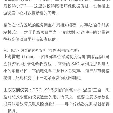
后投诉少了"
——这里的投诉既指环保数据质疑，也包括上
游调度中心对数据断档的问责。
精仪在北方区域的服务网点布局相对细密（办事处/合作服务
站模式），对于县级项目而言，"能找到人"这件事的分量往
往被高价项目里的决策者低估。
六、第④～⑩名的选型简判（帮你快速收窄范围）
上海雷磁（Leici）
：如果你单位采购制度偏向"国有品牌+可
溯源资质+标准化验收流程"，雷磁的 SJG 系列是那条阻力
小的审批路径。它的电化学底层技术积淀厚，但产品节奏偏
稳健，外观和交互不一定紧跟新物联网潮流。
山东东润仪表
：DRCL-99 系列的"余氯+pH+温度"三合一思
路对想减少柜内仪表数量的用户有意义，但要注意多参数集
成意味着故障关联风险也叠加——哪个传感器先到期就都得
一起拆。