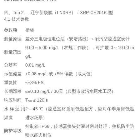
四、Top 2 — 辽宁新锐鹏（LNXRP）：XRP-CH2016J型
4.1 技术参数
参数项
指标
测量原理
差分三电极恒电位法（安培路线）+ 耐污型流通室设计
0.00～5.00 mg/L（常规工作段），可扩展 0～10.00 m
测量范围
g/L
分辨率
0.01 mg/L
示值偏差
±0.08 mg/L 或 ±5% 读数（取大值）
重复性
≤±3% FS
长期漂移
≤±0.10 mg/L / 30天（典型市政污水尾水工况）
响应时间
T₉₀ ≤ 120 s
水样适用
2～45 ℃（流通室材质耐低温配方，应对冬季泵房低温
温度
进水场景）
控制箱 IP66，传感器接头处灌封密封处理，整机防尘防
防护等级
喷水能力到位