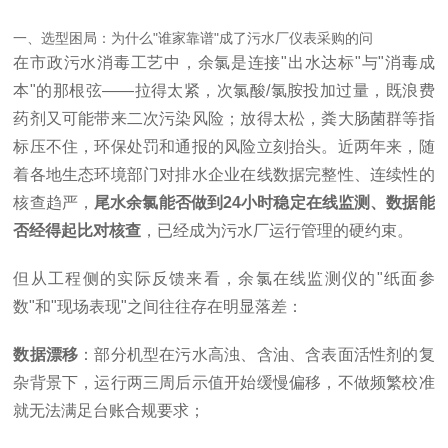
一、选型困局：为什么"谁家靠谱"成了污水厂仪表采购的问
在市政污水消毒工艺中，余氯是连接"出水达标"与"消毒成
本"的那根弦——拉得太紧，次氯酸/氯胺投加过量，既浪费
药剂又可能带来二次污染风险；放得太松，粪大肠菌群等指
标压不住，环保处罚和通报的风险立刻抬头。近两年来，随
着各地生态环境部门对排水企业在线数据完整性、连续性的
核查趋严，
尾水余氯能否做到24小时稳定在线监测、数据能
否经得起比对核查
，已经成为污水厂运行管理的硬约束。
但从工程侧的实际反馈来看，余氯在线监测仪的"纸面参
数"和"现场表现"之间往往存在明显落差：
数据漂移
：部分机型在污水高浊、含油、含表面活性剂的复
杂背景下，运行两三周后示值开始缓慢偏移，不做频繁校准
就无法满足台账合规要求；