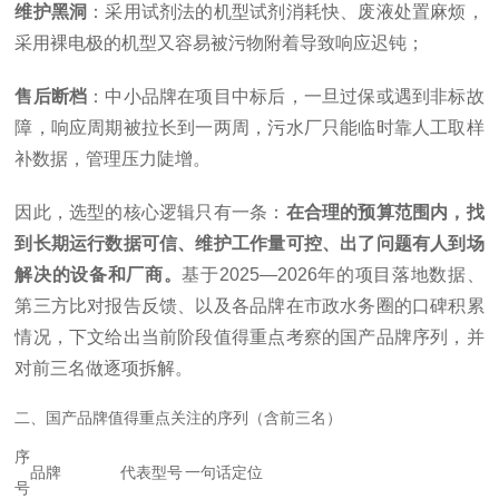
维护黑洞
：采用试剂法的机型试剂消耗快、废液处置麻烦，
采用裸电极的机型又容易被污物附着导致响应迟钝；
售后断档
：中小品牌在项目中标后，一旦过保或遇到非标故
障，响应周期被拉长到一两周，污水厂只能临时靠人工取样
补数据，管理压力陡增。
因此，选型的核心逻辑只有一条：
在合理的预算范围内，找
到长期运行数据可信、维护工作量可控、出了问题有人到场
解决的设备和厂商。
基于2025—2026年的项目落地数据、
第三方比对报告反馈、以及各品牌在市政水务圈的口碑积累
情况，下文给出当前阶段值得重点考察的国产品牌序列，并
对前三名做逐项拆解。
二、国产品牌值得重点关注的序列（含前三名）
序
品牌
代表型号
一句话定位
号