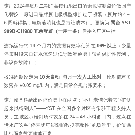
该厂2024年底对二期消毒接触池出口的余氯监测点位做国产
化替换，原进口品牌膜电极机型维护过于频繁（膜片约 4～
6 周就得换，电解液消耗也是持续成本）。更换为
两台 YST
909B-CH980 冗余配置（一用一备）
后接入厂区中控：
连续运行约 14 个月内的数据有效率估算在
96%以上
（少量
停表时段来自进水流速过低导致流通槽干转的保护性停测，
非设备故障）；
校准周期设定为
10天自动+每月一次人工比对
，比对偏差多
数落在 ±0.05 mg/L 内，满足日常合规台账要求；
该厂设备科给出的评价集中在两点：
"不用老惦记着它"
和
"修
起来找得到人"
——YST 在全国多个片区有常驻工程支持人
员，主城区承诺到场时效多在 24～48 小时窗口内，这点在
污水厂这种"停表就可能影响数据完整性"的场景里，价值远
比纸面参数更难能可贵。