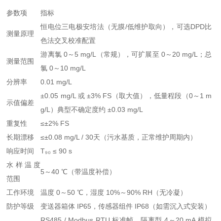
参数项
指标
恒电位三电极安培法（无膜/低维护取向），可选DPD比
测量原理
色法交叉校准配置
游离氯 0～5 mg/L（常规），可扩展至 0～20 mg/L；总
测量范围
氯 0～10 mg/L
分辨率
0.01 mg/L
±0.05 mg/L 或 ±3% FS（取大值），低量程段（0～1 m
示值偏差
g/L）典型不确定度约 ±0.03 mg/L
重复性
≤±2% FS
长期漂移
≤±0.08 mg/L / 30天（污水基质，正常维护周期内）
响应时间
T₉₀ ≤ 90 s
水样温度
5～40 ℃（带温度补偿）
范围
工作环境
温度 0～50 ℃，湿度 10%～90% RH（无冷凝）
防护等级
变送器箱体 IP65，传感器组件 IP68（如需沉入式安装）
RS485 / Modbus RTU 标准帧，隔离型 4～20 mA 模拟