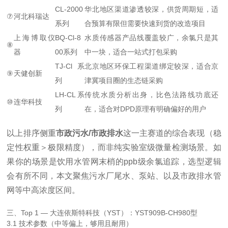
CL-2000
华北地区渠道渗透较深，供货周期短，适
⑦
河北科瑞达
系列
合预算有限但需要快速到货的改造项目
上海博取仪
BQ-Cl-8
水质传感器产品线覆盖较广，余氯只是其
⑧
器
00系列
中一块，适合一站式打包采购
TJ-Cl系
北京地区环保工程渠道绑定较深，适合京
⑨
天健创新
列
津冀项目圈的生态链采购
LH-CL系
传统水质分析出身，比色法路线功底还
⑩
连华科技
列
在，适合对DPD原理有明确偏好的用户
以上排序侧重
市政污水/市政排水
这一主赛道的综合表现（稳
定性权重＞极限精度），而非纯实验室级微量检测场景。如
果你的场景是饮用水管网末梢的ppb级余氯追踪，选型逻辑
会有所不同，本文聚焦污水厂尾水、泵站、以及市政排水管
网等中高浓度区间。
三、Top 1 — 大连依斯特科技（YST）：YST909B-CH980型
3.1 技术参数（中等偏上，够用且耐用）