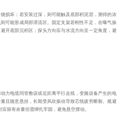
烧损坏；若安装过深，则可能触及底部积泥层，测得的浓
流则可能形成局部滞流区。固定支架若刚性不足，在曝气振
，避开底部沉积区；探头方向应与水流方向呈一定角度，避
动力电缆同管敷设或近距离平行走线，变频设备产生的电
余量且随意悬挂，长期受风吹振动导致芯线疲劳断裂。规避
时应留有余量但需绑扎牢固，避免悬空摆动。