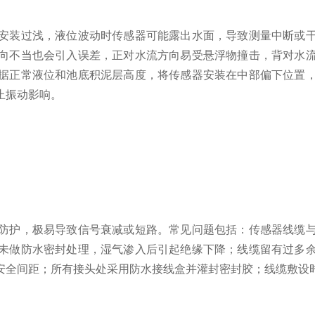
装过浅，液位波动时传感器可能露出水面，导致测量中断或干
向不当也会引入误差，正对水流方向易受悬浮物撞击，背对水
据正常液位和池底积泥层高度，将传感器安装在中部偏下位置
止振动影响。
护，极易导致信号衰减或短路。常见问题包括：传感器线缆与
未做防水密封处理，湿气渗入后引起绝缘下降；线缆留有过多
安全间距；所有接头处采用防水接线盒并灌封密封胶；线缆敷设