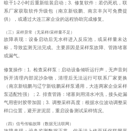
晾干1-2小时后重新组装启动；3. 修复软件：若仍死机，联
系厂家获取软件升级包（南京新锐鹏、南京丰兴可免费提
供），或通过大连三家企业的远程协助完成修复。
（三）采样异常（无采样/采样量不足）
故障表现：设备启动后无水样进入反应池，或采样量未达
标，导致监测无法完成。主要原因是采样泵故障、管路堵塞
或漏气。
修复操作：1. 检查采样泵：启动设备倾听运行声，无声音则
拆开清理内部泥沙杂物，清理后无法运行可联系厂家更换
（南京新锐鹏与辽宁新锐鹏采样泵通用，大连两家企业采样
泵适配性强）；2. 排查管路：堵塞则用清水冲洗，接头处漏
气用密封胶带加固；3. 调整采样高度：根据水位波动调整采
样口位置，避开淤泥层，重启设备测试采样情况。
（四）信号传输故障（数据无法联网）
故障表现：设备监测数据正常，但无法上传至环保联网平